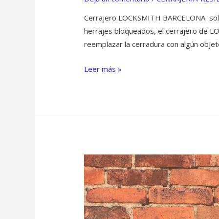
Cerrajero LOCKSMITH BARCELONA solucion
herrajes bloqueados, el cerrajero de L
reemplazar la cerradura con algún objeto
COPIA
Leer más »
DE
LLAVES
sagrada
familia