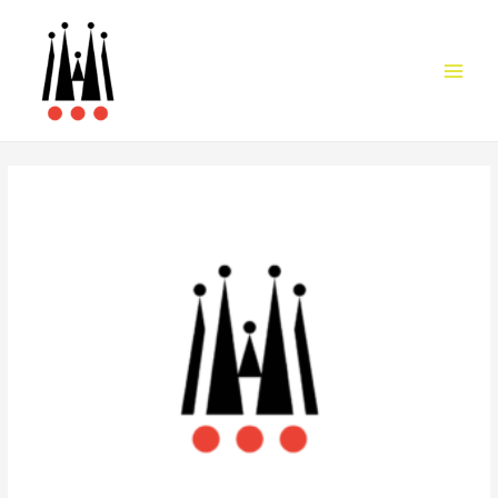
Main
Men