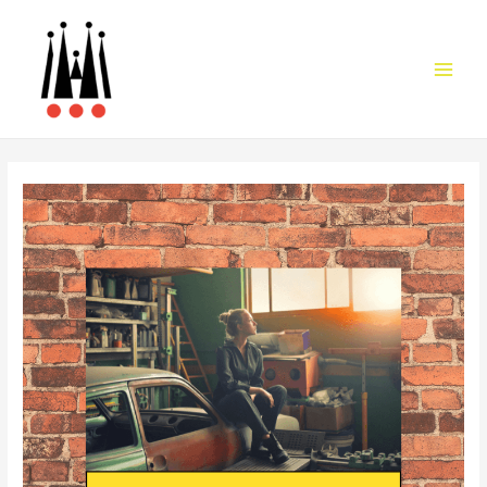
Main
Men